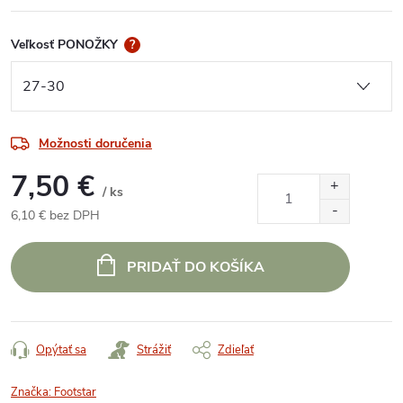
Veľkosť PONOŽKY
?
Možnosti doručenia
7,50 €
/ ks
6,10 € bez DPH
Jednotková
cena:
PRIDAŤ DO KOŠÍKA
Opýtať sa
Strážiť
Zdieľať
Značka:
Footstar