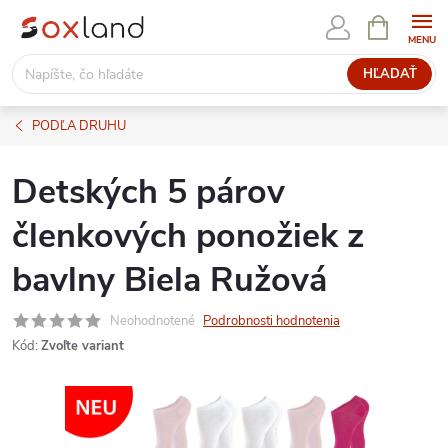
Prejsť
NÁKUPN
KOŠÍK
na
obsah
HĽADAŤ
PODĽA DRUHU
Detských 5 párov
členkových ponožiek z
bavlny Biela Ružová
Neohodnotené
Podrobnosti hodnotenia
Kód:
Zvoľte variant