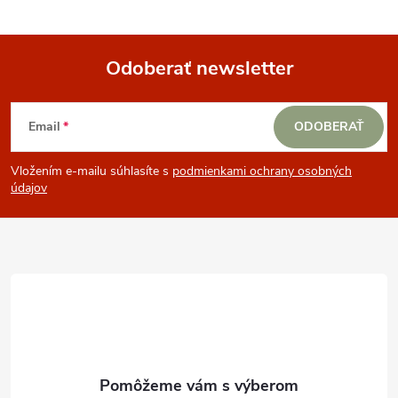
Odoberať newsletter
Z
Email
ODOBERAŤ
á
Vložením e-mailu súhlasíte s
podmienkami ochrany osobných
p
údajov
ä
t
i
e