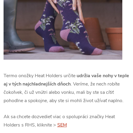
Termo onožky Heat Holders určite
udržia vaše nohy v teple
aj v tých najchladnejších dňoch
. Veríme, že nech robíte
čokoľvek, či už vnútri alebo vonku, mali by ste sa cítiť
pohodlne a spokojne, aby ste si mohli život užívať naplno.
Ak sa chcete dozvedieť viac o spolupráci značky Heat
Holders s RHS, kliknite >
SEM