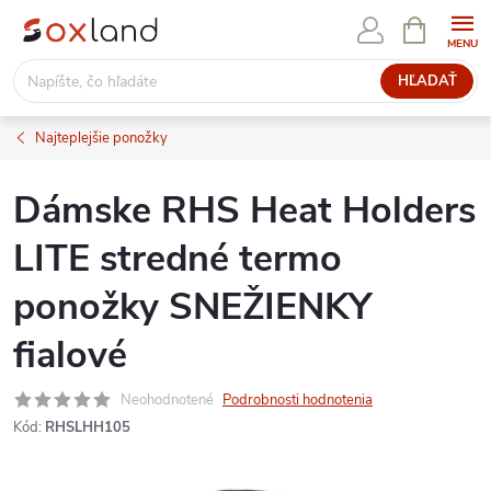
Prejsť
NÁKUPN
KOŠÍK
na
obsah
HĽADAŤ
Najteplejšie ponožky
Dámske RHS Heat Holders
LITE stredné termo
ponožky SNEŽIENKY
fialové
Neohodnotené
Podrobnosti hodnotenia
Kód:
RHSLHH105