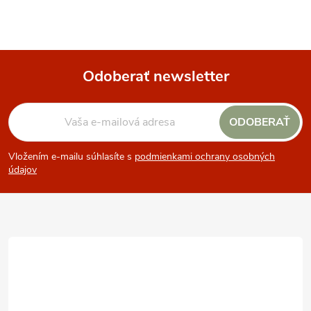
Odoberať newsletter
Z
ODOBERAŤ
á
Vložením e-mailu súhlasíte s
podmienkami ochrany osobných
p
údajov
ä
t
i