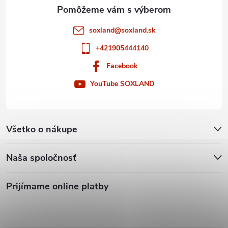
e
soxland
@
soxland.sk
+421905444140
Facebook
YouTube SOXLAND
Všetko o nákupe
Naša spoločnosť
Prijímame online platby