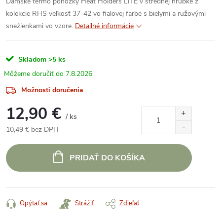
Dámske termo ponožky Heat Holders LITE v strednej hrúbke z
kolekcie RHS veľkosť 37-42 vo fialovej farbe s bielymi a ružovými
snežienkami vo vzore.
Detailné informácie
Skladom
>5 ks
7.8.2026
Možnosti doručenia
12,90 €
/ ks
10,49 € bez DPH
Jednotková
cena:
PRIDAŤ DO KOŠÍKA
Opýtať sa
Strážiť
Zdieľať