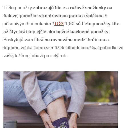
Tieto ponožky
zobrazujú biele a ružové snežienky na
fialovej ponožke s kontrastnou pätou a špičkou
. S
pôsobivým hodnotením
*
TOG
1,60
sú tieto ponožky Lite
až štyrikrát teplejšie ako bežné bavlnené ponožky
.
Poskytujú vám
ideálnu rovnováhu medzi hrúbkou a
teplom
, vďaka čomu si môžete dlhodobo užívať pohodlie vo
vašej ležérnej obuvi po celý rok.