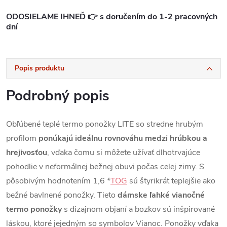
ODOSIELAME IHNEĎ 👉 s doručením do 1-2 pracovných
dní
Popis produktu
Podrobný popis
Obľúbené teplé termo ponožky LITE so stredne hrubým
profilom
ponúkajú ideálnu rovnováhu medzi hrúbkou a
hrejivosťou
, vďaka čomu si môžete užívať dlhotrvajúce
pohodlie v neformálnej bežnej obuvi počas celej zimy. S
pôsobivým hodnotením 1,6 *
TOG
sú štyrikrát teplejšie ako
bežné bavlnené ponožky. Tieto
dámske ľahké vianočné
termo ponožky
s dizajnom objaní a bozkov sú inšpirované
láskou, ktoré jejedným so symbolov Vianoc. Ponožky vďaka