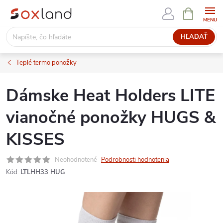
Prejsť
NÁKUPN
KOŠÍK
na
obsah
HĽADAŤ
Teplé termo ponožky
Dámske Heat Holders LITE
vianočné ponožky HUGS &
KISSES
Neohodnotené
Podrobnosti hodnotenia
Kód:
LTLHH33 HUG