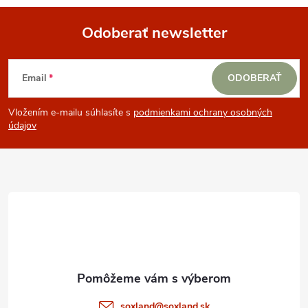
Odoberať newsletter
Z
Email
ODOBERAŤ
á
Vložením e-mailu súhlasíte s
podmienkami ochrany osobných
p
údajov
ä
t
i
e
soxland
@
soxland.sk