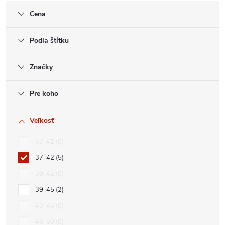
Cena
Podľa štítku
Značky
Pre koho
Veľkosť
37-41
0
37-42
5
39-42
0
39-45
2
43-45
0
46-50
0