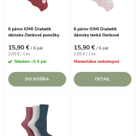
n
i
i
s
6 párov IOMI Diabetik
6 párov IOMI Diabetik
e
dámske členkové ponožky
dámske tenké členkové
p
KORALOVO MODROZELENÝ
ponožky TEHLOVO
p
15,90 €
15,90 €
mix
BORDOVÝ mix
/ 6 pár
/ 6 pár
r
Jednotková
Jednotková
2,65 € / 1 ks
2,65 € / 1 ks
cena:
cena:
r
Skladom
>5 6 pár
Momentálne nedostupné
o
o
DO KOŠÍKA
DETAIL
d
d
u
u
k
k
t