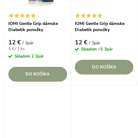
t
o
o
IOMI Gentle Grip dámske
IOMI Gentle Grip dámske
v
Diabetik ponožky
Diabetik ponožky
v
KORALOVO MODRÝ mix
MENTOLOVO RUŽOVÝ mix
12 €
12 €
/ 3pár
/ 3pár
Jednotková
4 € / 1 ks
Skladom
>5 3pár
cena:
Skladom
2 3pár
DO KOŠÍKA
DO KOŠÍKA