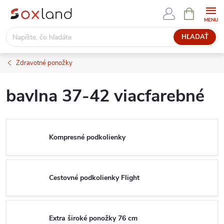
Prejsť
NÁKUPN
KOŠÍK
na
obsah
HĽADAŤ
Zdravotné ponožky
bavlna 37-42 viacfarebné
Kompresné podkolienky
Cestovné podkolienky Flight
Extra široké ponožky 76 cm