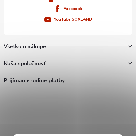
ý
Facebook
p
YouTube SOXLAND
i
s
Všetko o nákupe
u
Naša spoločnosť
Prijímame online platby