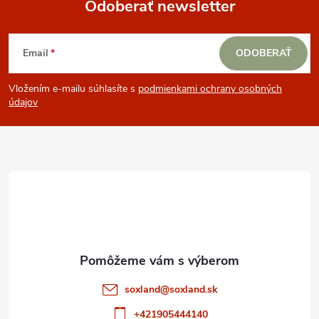
Odoberať newsletter
d
Z
a
Email
ODOBERAŤ
á
c
Vložením e-mailu súhlasíte s
podmienkami ochrany osobných
p
i
údajov
e
ä
p
t
r
i
v
e
k
y
soxland
@
soxland.sk
v
+421905444140