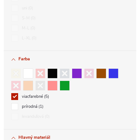
uni
0
S-M
0
M-L
0
L-XL
0
Farba
viacfarebné
5
prírodná
1
levanduľová
0
Hlavný materiál