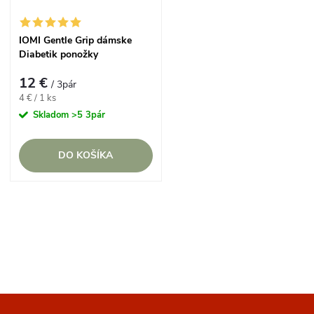
IOMI Gentle Grip dámske
Diabetik ponožky
TERAKOTA BORDOVÝ mix
12 €
/ 3pár
Jednotková
4 € / 1 ks
cena:
Skladom
>5 3pár
DO KOŠÍKA
O
v
l
á