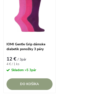
d
ý
Najpredávanejšie
e
p
Abecedne
n
i
i
s
IOMI Gentle Grip dámske
e
diabetik ponožky 3 páry
p
RUŽOVÉ lem bez gumičiek
p
12 €
/ 3pár
r
Jednotková
4 € / 1 ks
cena:
r
Skladom
>5 3pár
o
o
DO KOŠÍKA
d
d
u
O