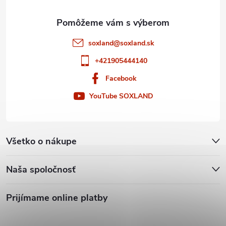
e
k
y
soxland
@
soxland.sk
v
+421905444140
ý
Facebook
p
YouTube SOXLAND
i
s
Všetko o nákupe
u
Naša spoločnosť
Prijímame online platby