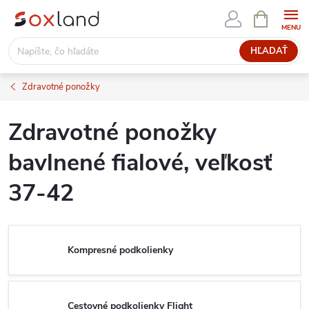
Prejsť
NÁKUPN
KOŠÍK
na
obsah
HĽADAŤ
Zdravotné ponožky
Zdravotné ponožky
bavlnené fialové, veľkosť
37-42
Kompresné podkolienky
Cestovné podkolienky Flight