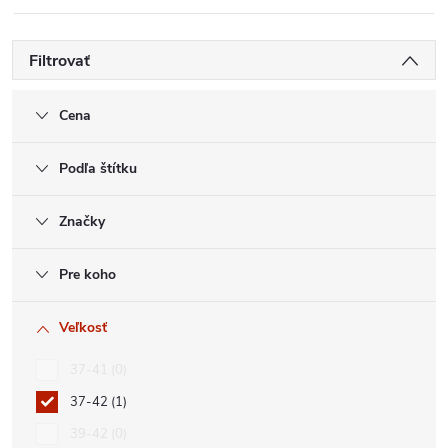
Filtrovať
Cena
Podľa štítku
Značky
Pre koho
Veľkosť
37-41
0
37-42
1
39-42
0