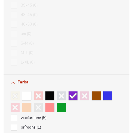
39-45
0
43-45
0
46-50
0
uni
0
S-M
0
M-L
0
L-XL
0
Farba
viacfarebné
5
prírodná
1