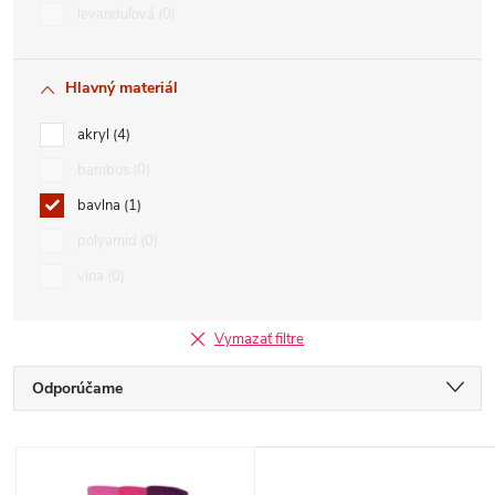
levanduľová
0
Hlavný materiál
akryl
4
bambus
0
bavlna
1
polyamid
0
vlna
0
Vymazať filtre
R
Odporúčame
a
Najlacnejšie
V
Najdrahšie