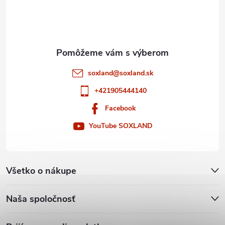
r
i
v
e
k
y
soxland
@
soxland.sk
v
+421905444140
ý
Facebook
p
YouTube SOXLAND
i
s
Všetko o nákupe
u
Naša spoločnosť