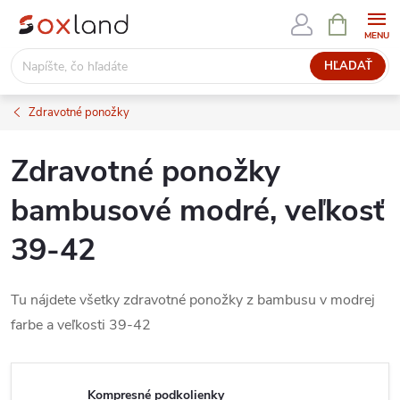
Prejsť
NÁKUPN
KOŠÍK
na
obsah
HĽADAŤ
Zdravotné ponožky
Zdravotné ponožky
bambusové modré, veľkosť
39-42
Tu nájdete všetky zdravotné ponožky z bambusu v modrej
farbe a veľkosti 39-42
Kompresné podkolienky