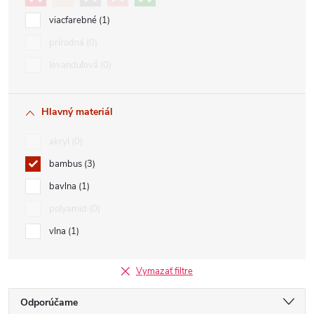
viacfarebné
1
prírodná
0
levanduľová
0
Hlavný materiál
akryl
0
bambus
3
bavlna
1
polyamid
0
vlna
1
Vymazať filtre
R
Odporúčame