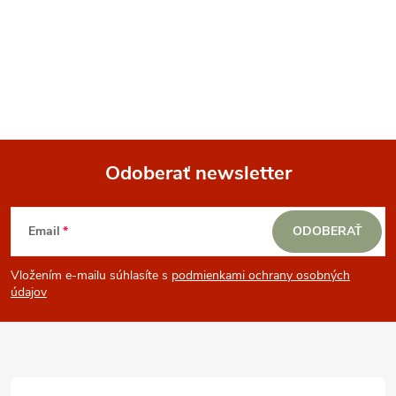
O
v
l
á
Odoberať newsletter
d
Z
a
Email
ODOBERAŤ
á
c
Vložením e-mailu súhlasíte s
podmienkami ochrany osobných
p
i
údajov
e
ä
p
t