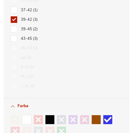
37-41
0
37-42
1
39-42
3
39-45
2
43-45
3
46-50
0
uni
0
S-M
0
M-L
0
L-XL
0
Farba