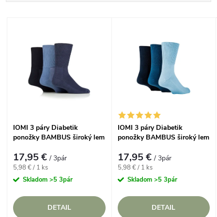
a
Najlacnejšie
V
Najdrahšie
d
ý
Najpredávanejšie
e
p
Abecedne
n
i
i
s
IOMI 3 páry Diabetik
IOMI 3 páry Diabetik
e
ponožky BAMBUS široký lem
ponožky BAMBUS široký lem
p
bez gumičiek Džínsové
bez gumičiek Modré
p
17,95 €
17,95 €
/ 3pár
/ 3pár
r
Jednotková
Jednotková
5,98 € / 1 ks
5,98 € / 1 ks
cena:
cena:
r
Skladom
>5 3pár
Skladom
>5 3pár
o
o
DETAIL
DETAIL