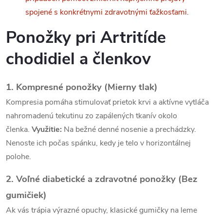
a
spojené s konkrétnymi zdravotnými ťažkosťami.
c
Ponožky pri
Artritíde
i
chodidiel a členkov
e
p
1. Kompresné ponožky (Mierny tlak)
Kompresia pomáha stimulovať prietok krvi a aktívne vytláča
r
nahromadenú tekutinu zo zapálených tkanív okolo
v
členka.
Využitie:
Na bežné denné nosenie a prechádzky.
k
Nenoste ich počas spánku, kedy je telo v horizontálnej
polohe.
y
2. Voľné diabetické a zdravotné ponožky (Bez
v
gumičiek)
ý
Ak vás trápia výrazné opuchy, klasické gumičky na leme