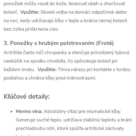
p
ponožiek môžu rezať do kože, blokovať obeh a zhoršovať
bolesť.
Využitie:
Skvelá voľba na domáci odpočinok alebo
i
na noc, kedy udržiavajú kĺby v teple a bránia rannej bolesti
s
bez rizika priškrtenia ciev.
u
3. Ponožky s hrubým polstrovaním (Froté)
Artritída často ničí chrupavky a stenčuje prirodzený tukový
vankúšik na spodku chodidla, čo spôsobuje bolesť pri
každom kroku.
Využitie:
Tlmia nárazy pri kontakte s tvrdou
podlahou a chránia kĺby pred mikrootrasmi.
Kľúčové detaily:
Merino vlna:
Absolútny víťaz pre reumatické kĺby.
Generuje suché teplo, udržiava stabilnú teplotu a bráni
prechladnutiu nôh, ktoré spúšťa artritické záchvaty