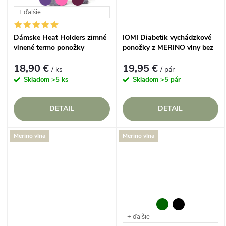
t
+ ďalšie
o
o
Dámske Heat Holders zimné
IOMI Diabetik vychádzkové
v
vlnené termo ponožky
ponožky z MERINO vlny bez
v
OutDoor MERINO
gumičiek Modré
18,90 €
19,95 €
/ ks
/ pár
Skladom
>5 ks
Skladom
>5 pár
DETAIL
DETAIL
Merino vlna
Merino vlna
+ ďalšie