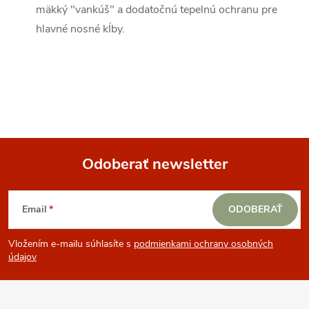
mäkký "vankúš" a dodatočnú tepelnú ochranu pre
hlavné nosné kĺby.
Odoberať newsletter
Z
Email
ODOBERAŤ
á
Vložením e-mailu súhlasíte s
podmienkami ochrany osobných
p
údajov
ä