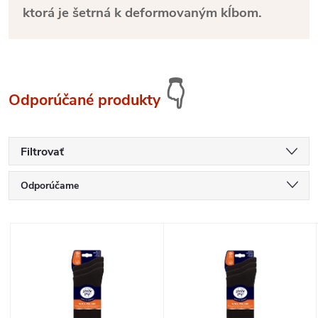
ktorá je šetrná k deformovaným kĺbom.
👇
Odporúčané produkty
Filtrovať
R
Odporúčame
a
Najlacnejšie
V
Najdrahšie
d
ý
Najpredávanejšie
e
p
Abecedne