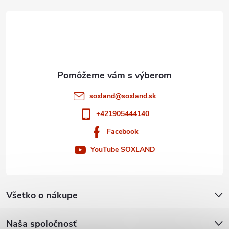
t
i
e
soxland
@
soxland.sk
+421905444140
Facebook
YouTube SOXLAND
Všetko o nákupe
Naša spoločnosť