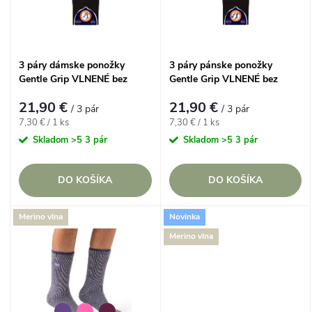
n
i
i
s
3 páry dámske ponožky
3 páry pánske ponožky
e
Gentle Grip VLNENÉ bez
Gentle Grip VLNENÉ bez
p
gumičiek s froté chodidlom
gumičiek s froté chodidlom
p
21,90 €
21,90 €
ČIERNE
ČIERNE
/ 3 pár
/ 3 pár
r
Jednotková
Jednotková
7,30 € / 1 ks
7,30 € / 1 ks
cena:
cena:
r
Skladom
>5 3 pár
Skladom
>5 3 pár
o
o
DO KOŠÍKA
DO KOŠÍKA
d
d
Merino vlna
Novinka
u
Merino vlna
u
k
k
t