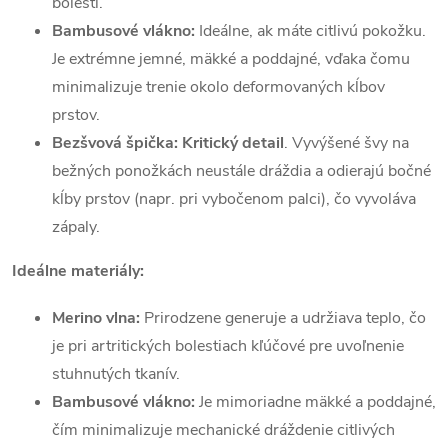
bolesti.
Bambusové vlákno:
Ideálne, ak máte citlivú pokožku.
Je extrémne jemné, mäkké a poddajné, vďaka čomu
minimalizuje trenie okolo deformovaných kĺbov
prstov.
Bezšvová špička:
Kritický detail
. Vyvýšené švy na
bežných ponožkách neustále dráždia a odierajú bočné
kĺby prstov (napr. pri vybočenom palci), čo vyvoláva
zápaly.
Ideálne materiály:
Merino vlna:
Prirodzene generuje a udržiava teplo, čo
je pri artritických bolestiach kľúčové pre uvoľnenie
stuhnutých tkanív.
Bambusové vlákno:
Je mimoriadne mäkké a poddajné,
čím minimalizuje mechanické dráždenie citlivých