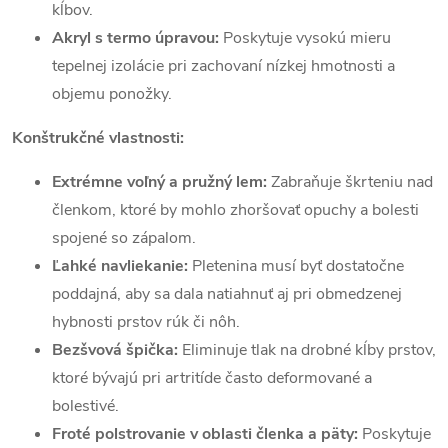
kĺbov.
Akryl s termo úpravou:
Poskytuje vysokú mieru
tepelnej izolácie pri zachovaní nízkej hmotnosti a
objemu ponožky.
Konštrukčné vlastnosti:
Extrémne voľný a pružný lem:
Zabraňuje škrteniu nad
členkom, ktoré by mohlo zhoršovať opuchy a bolesti
spojené so zápalom.
Ľahké navliekanie:
Pletenina musí byť dostatočne
poddajná, aby sa dala natiahnuť aj pri obmedzenej
hybnosti prstov rúk či nôh.
Bezšvová špička:
Eliminuje tlak na drobné kĺby prstov,
ktoré bývajú pri artritíde často deformované a
bolestivé.
Froté polstrovanie v oblasti členka a päty:
Poskytuje