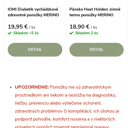
IOMI Diabetik vychádzkové
Pánske Heat Holders zimné
zdravotné ponožky MERINO
termo ponožky MERINO
vlna bez gumičiek
19,95 €
18,90 €
/ ks
/ ks
Skladom
>5 ks
Skladom
2 ks
DETAIL
DETAIL
O
v
UPOZORNENIE:
Ponožky nie sú zdravotníckym
prostriedkom ani liekom a neslúžia na diagnostiku,
l
liečbu, prevenciu alebo vyliečenie ochorení,
á
zdravotných problémov či komplikácií; ich úlohou je
podporiť pohodlie, komfort nosenia a v niektorých
d
prípadoch pomôcť zmierniť nepríjemné prejavy