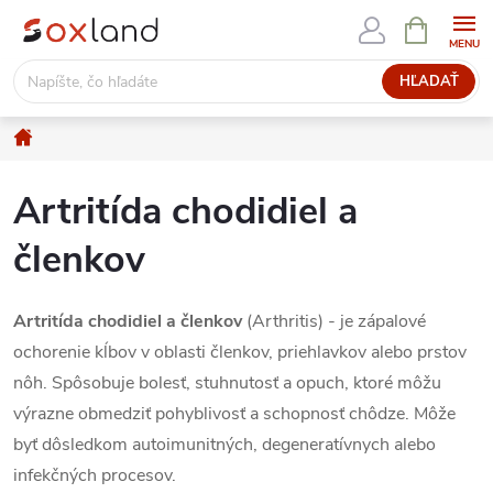
Prejsť
NÁKUPN
KOŠÍK
na
obsah
HĽADAŤ
Domov
Artritída chodidiel a
členkov
Artritída chodidiel a členkov
(Arthritis) - je zápalové
ochorenie kĺbov v oblasti členkov, priehlavkov alebo prstov
nôh. Spôsobuje bolesť, stuhnutosť a opuch, ktoré môžu
výrazne obmedziť pohyblivosť a schopnosť chôdze. Môže
byť dôsledkom autoimunitných, degeneratívnych alebo
infekčných procesov.