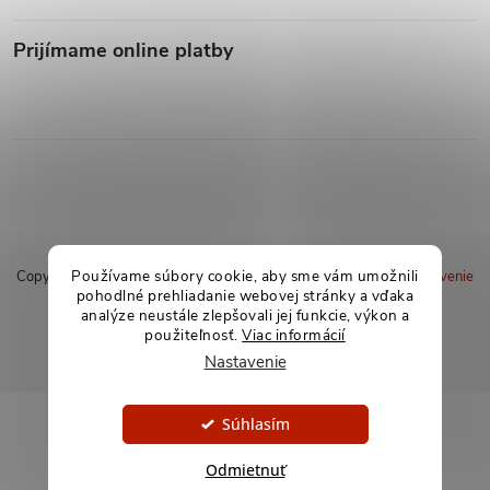
Prijímame online platby
Používame súbory cookie, aby sme vám umožnili
Copyright 2026
soxland.sk
. Všetky práva vyhradené.
Upraviť nastavenie
pohodlné prehliadanie webovej stránky a vďaka
cookies
analýze neustále zlepšovali jej funkcie, výkon a
použiteľnosť.
Viac informácií
Vytvoril Shoptet
Nastavenie
Súhlasím
Odmietnuť